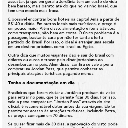
assustar, já que em geral a Jordânia tem um custo de vida
bem barato, mais barato até do que no vizinho Israel, que
tem uma moeda mais fraca.
É possível encontrar bons hotéis na capital Amã a partir de
R$140 a diária. Em outros locais mais turísticos, o preço é
um pouco maior. Além disso, alimentação e itens básicos,
como transporte, são bem em conta. O único problema é a
passagem, bastante cara por não ter tanta oferta
partindo do Brasil. Por isso, o ideal é arranjar uma escala
em um destino próximo, como Israel ou Egito.
Outra dica que muitos viajantes dão é sair do Brasil com
dólares ou euros e trocar pelo dinar jordaniano ao
desembarcar no país. Além disso, confira se vale a pena
comprar um Jordan Pass, que permite conhecer as
principais atrações turísticas pagando menos.
Tenha a documentação em dia
Brasileiros que forem visitar a Jordânia precisam de visto
para entrar no país, que te permite ficar 30 dias. Por isso,
vale a pena comprar um “Jordan Pass” através do site
oficial, é recomendável obter antes da sua viagem. Ele te
permite ter acesso às atrações turísticas, incluindo Petra,
os preços começam em 70 dinares.
Se quiser ficar mais de 30 dias, a renovação do visto pode