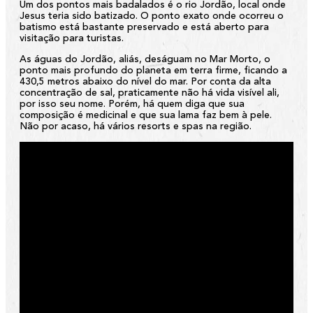
Um dos pontos mais badalados é o rio Jordão, local onde
Jesus teria sido batizado. O ponto exato onde ocorreu o
batismo está bastante preservado e está aberto para
visitação para turistas.
As águas do Jordão, aliás, deságuam no Mar Morto, o
ponto mais profundo do planeta em terra firme, ficando a
430,5 metros abaixo do nível do mar. Por conta da alta
concentração de sal, praticamente não há vida visível ali,
por isso seu nome. Porém, há quem diga que sua
composição é medicinal e que sua lama faz bem à pele.
Não por acaso, há vários resorts e spas na região.