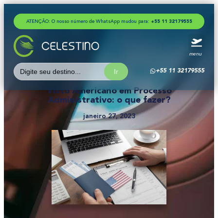
ATENÇÃO: O nosso número de WhatsApp mudou para:
+
5
5
1
1
3
2
1
7
9
5
5
5
menu
Search
+55 11 32179555
for:
Visto Americano em Processo
Administrativo: o que fazer?
janeiro 27, 2023