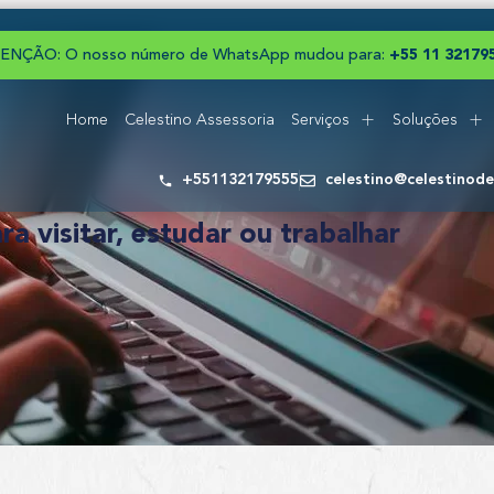
ENÇÃO: O nosso número de WhatsApp mudou para:
+
5
5
1
1
3
2
1
7
9
Home
Celestino Assessoria
Serviços
Soluções
+551132179555
celestino@celestinod
ra visitar, estudar ou trabalhar