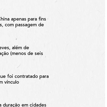
China apenas para fins
país, com passagem de
reves, além de
ração (menos de seis
ue foi contratado para
m vínculo
ga duração em cidades