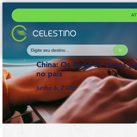
AT
Search
for:
China: Os tipos de vistos pa
no país
junho 6, 2023