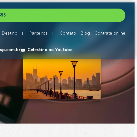
5
5
5
Destino
Parceiros
Contato
Blog
Contrate online
esp.com.br
Celestino no Youtube