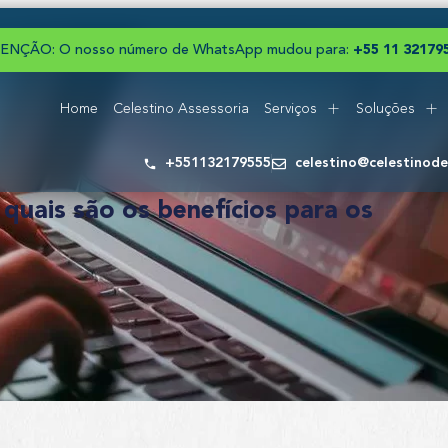
ENÇÃO: O nosso número de WhatsApp mudou para:
+
5
5
1
1
3
2
1
7
9
Home
Celestino Assessoria
Serviços
Soluções
+551132179555
celestino@celestinod
quais são os benefícios para os