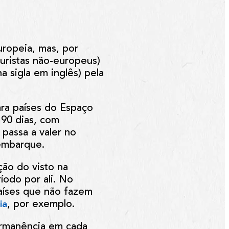
uropeia, mas, por
uristas não-europeus)
a sigla em inglês) pela
ara países do Espaço
90 dias, com
 passa a valer no
embarque.
ção do visto na
odo por ali. No
países que não fazem
, por exemplo.
ia
ermanência em cada