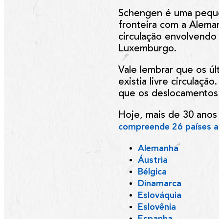
Schengen é uma pequen
fronteira com a Aleman
circulação envolvendo 
Luxemburgo.
Vale lembrar que os ú
existia livre circulaç
que os deslocamentos 
Hoje, mais de 30 anos
compreende 26 países 
Alemanha
Áustria
Bélgica
Dinamarca
Eslováquia
Eslovênia
Espanha