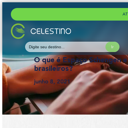
AT
Search
for:
O que é Espaço Schengen e 
brasileiros?
junho 8, 2021