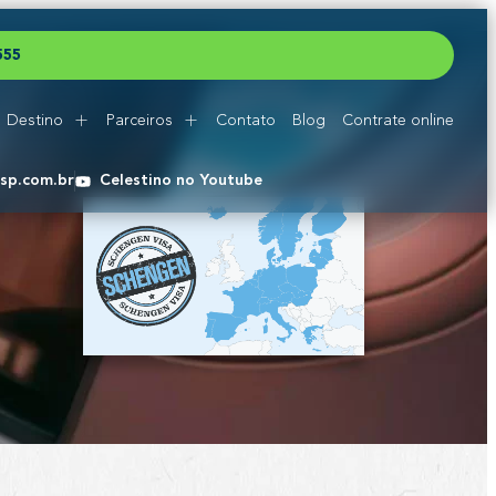
5
5
5
Destino
Parceiros
Contato
Blog
Contrate online
esp.com.br
Celestino no Youtube