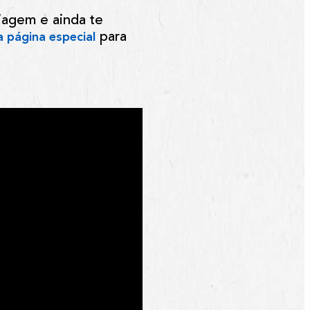
iagem e ainda te
para
 página especial