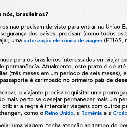
 nós, brasileiros?
iros não precisam de visto para entrar na União E
 segurança dos países, precisam (como todos os t
ajar, uma
(ETIAS, n
autorização eletrônica de viagem
uda para os brasileiros interessados em viajar p
 permanência. Atualmente, este prazo é de até 
dias (três meses em um período de seis meses), e
assaporte é carimbado no primeiro país de des
abar, o viajante precisa requisitar uma prorroga
o mais perto se desejar permanecer mais um perí
driblar a regra é intercalar viagens com outros 
Schengen, como o
, a
e a
Reino Unido
Romênia
Croác
anejar uma viagem, tenha atenção ao tempo de p